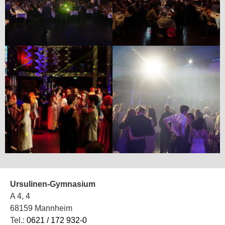
Ursulinen-Gymnasium
A 4, 4
68159 Mannheim
Tel.:
0621 / 172 932-0